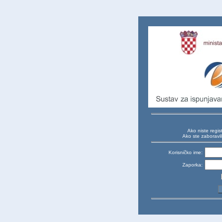
Ako niste regist
Ako ste zaboravil
Korisničko ime:
Zaporka: